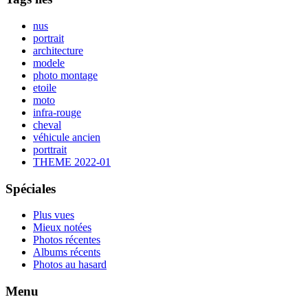
nus
portrait
architecture
modele
photo montage
etoile
moto
infra-rouge
cheval
véhicule ancien
porttrait
THEME 2022-01
Spéciales
Plus vues
Mieux notées
Photos récentes
Albums récents
Photos au hasard
Menu