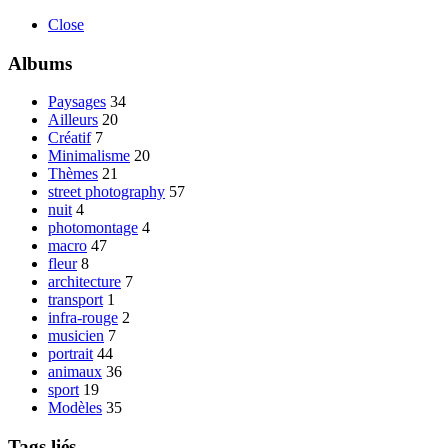
Close
Albums
Paysages
34
Ailleurs
20
Créatif
7
Minimalisme
20
Thèmes
21
street photography
57
nuit
4
photomontage
4
macro
47
fleur
8
architecture
7
transport
1
infra-rouge
2
musicien
7
portrait
44
animaux
36
sport
19
Modèles
35
Tags liés