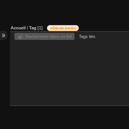
Accueil
/
Tag
1
véhicule ancien
Rechercher dans ce lot
Tags liés