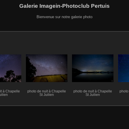
Galerie Imagein-Photoclub Pertuis
Bienvenue sur notre galerie photo
it à Chapelle
photo de nuit à Chapelle
photo de nuit à Chapelle
photo 
uilien
St Juilien
St Juilien