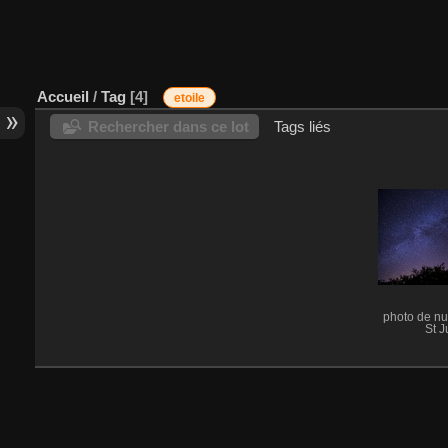
Accueil
/
Tag
4
etoile
Rechercher dans ce lot
Tags liés
photo de nu
St J