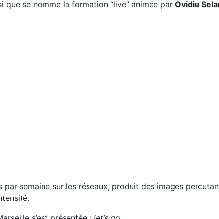
nsi que se nomme la formation “live” animée par
Ovidiu Sela
is par semaine sur les réseaux, produit des images percutan
ntensité.
arseille s’est présentée :
let’s go
.