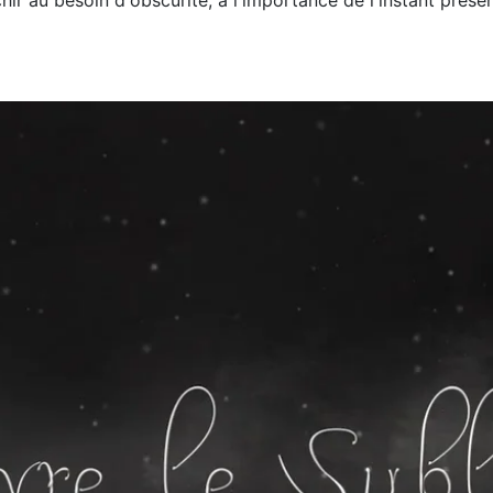
échir au besoin d'obscurité, à l'importance de l'instant prés