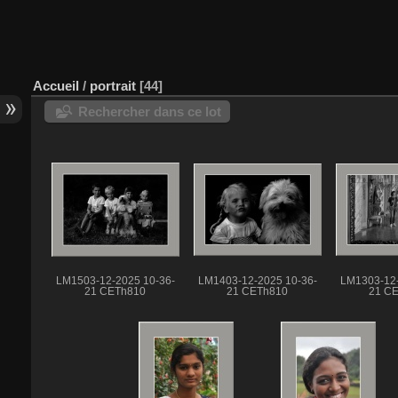
Accueil
/
portrait
44
Rechercher dans ce lot
LM1503-12-2025 10-36-
LM1403-12-2025 10-36-
LM1303-12-
21 CETh810
21 CETh810
21 C