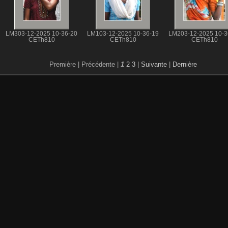
LM303-12-2025 10-36-20
LM103-12-2025 10-36-19
LM203-12-2025 10-3
CETh810
CETh810
CETh810
Première |
Précédente |
1
2
3
|
Suivante
|
Dernière