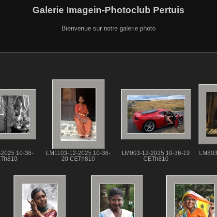
Galerie Imagein-Photoclub Pertuis
Bienvenue sur notre galerie photo
2025 10-36-
LM1103-12-2025 10-36-
LM903-12-2025 10-36-19
LM803
ETh810
20 CETh810
CETh810