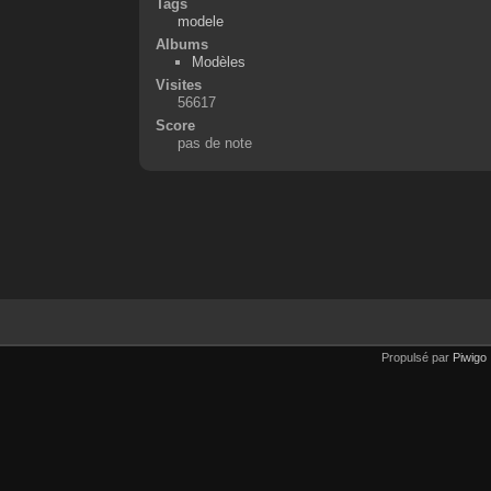
Tags
modele
Albums
Modèles
Visites
56617
Score
pas de note
Propulsé par
Piwigo